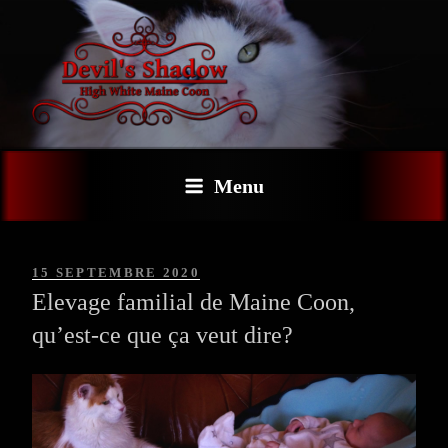
Aller
au
contenu
principal
MAINE COON – DEVIL'S
SHADOW – ARLEQUIN YEUX
Menu
VAIRONS
PUBLIÉ
15 SEPTEMBRE 2020
LE
Elevage familial de Maine Coon,
qu’est-ce que ça veut dire?